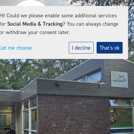
Hi! Could we please enable some additional services
for
Social Media & Tracking
? You can always change
or withdraw your consent later.
Let me choose
I decline
That's ok